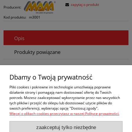
zapytaj o produkt
Producent:
Kod produktu:
m3001
Opis
Produkty powiązane
Skórzane etui o długości 115 mm z klapką.
Dbamy o Twoją prywatność
Idealnie pasuje do poniższych modeli scyzoryków: m2005,
m2006/2005-B, m2010, m2011/2010-B, m2025/2-A, m2030/2-B ,
Pliki cookies i pokrewne im technologie umożliwiają poprawne
m2084, m2085, m5000, m5004.
działanie strony i pomagają nam dostosować ofertę do Twoich
potrzeb. Możesz zaakceptować wykorzystanie przez nas wszystkich
tych plików i przejść do sklepu lub dostosować użycie plików do
Zakupy
swoich preferencji, wybierając opcję "Dostosuj zgody".
Więcej o plikach cookies przeczytasz w naszej Polityce prywatności.
Pomoc
zaakceptuj tylko niezbędne