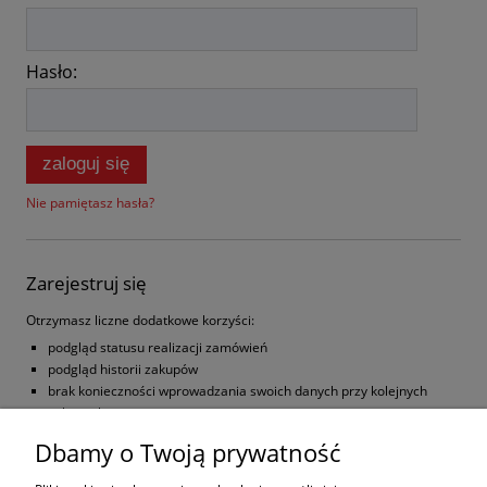
Hasło:
zaloguj się
Nie pamiętasz hasła?
Zarejestruj się
Otrzymasz liczne dodatkowe korzyści:
podgląd statusu realizacji zamówień
podgląd historii zakupów
brak konieczności wprowadzania swoich danych przy kolejnych
zakupach
możliwość otrzymania rabatów i kuponów promocyjnych
Dbamy o Twoją prywatność
zarejestruj się