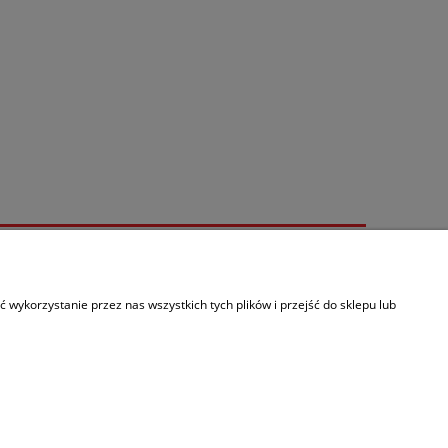
Informacje
O nas
wykorzystanie przez nas wszystkich tych plików i przejść do sklepu lub
Kontakt
Linki
Paczkomaty InPost
olityce prywatności
.