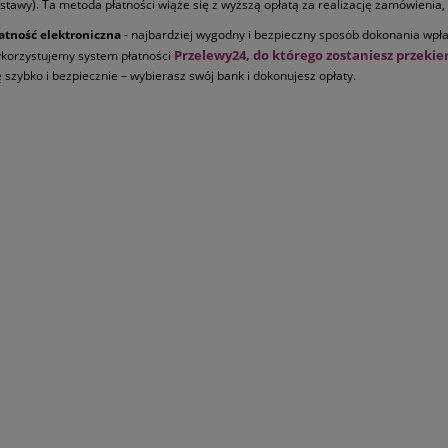
stawy). Ta metoda płatności wiąże się z wyższą opłatą za realizację zamówienia, 
atność elektroniczna
- najbardziej wygodny i bezpieczny sposób dokonania wpł
Przelewy24, do którego zostaniesz przeki
korzystujemy system płatności
ę szybko i bezpiecznie – wybierasz swój bank i dokonujesz opłaty.