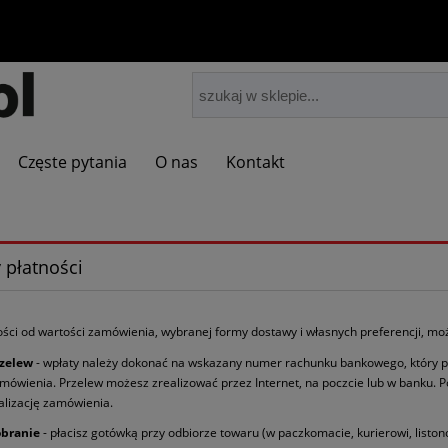
Częste pytania
O nas
Kontakt
 płatności
ści od wartości zamówienia, wybranej formy dostawy i własnych preferencji, mo
zelew
- wpłaty należy dokonać na wskazany numer rachunku bankowego, który p
mówienia. Przelew możesz zrealizować przez Internet, na poczcie lub w banku. 
alizację zamówienia.
branie
- płacisz gotówką przy odbiorze towaru (w paczkomacie, kurierowi, liston