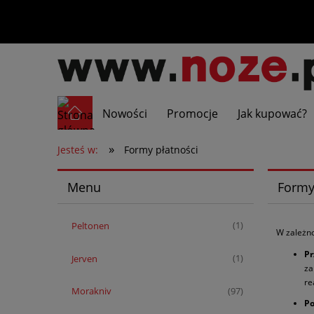
Nowości
Promocje
Jak kupować?
»
Jesteś w:
Formy płatności
Menu
Formy
Peltonen
(1)
W zależno
Pr
Jerven
(1)
za
re
Morakniv
(97)
Po