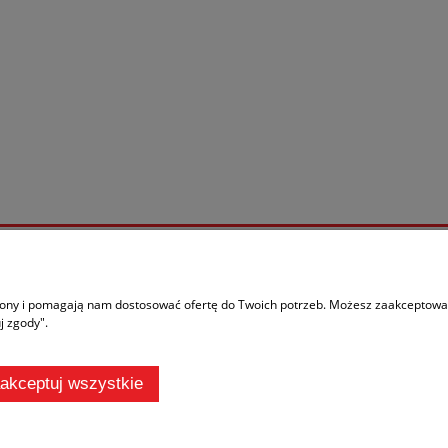
Moje konto
ać?
Logowanie
trony i pomagają nam dostosować ofertę do Twoich potrzeb. Możesz zaakceptować 
j zgody".
ania
Moje zamówienia
rywatności
Przechowalnia
n zakupów
Ustawienia konta
akceptuj wszystkie
 oznacza zgodę na wykorzystywanie plików cookies. Szczegółowe informacje w
P