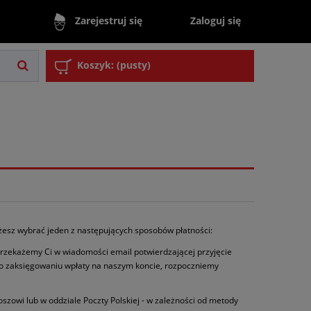
Zaloguj się
Zarejestruj się
Koszyk:
(pusty)
żesz wybrać jeden z następujących sposobów płatności:
rzekażemy Ci w wiadomości email potwierdzającej przyjęcie
Po zaksięgowaniu wpłaty na naszym koncie, rozpoczniemy
oszowi lub w oddziale Poczty Polskiej - w zależności od metody