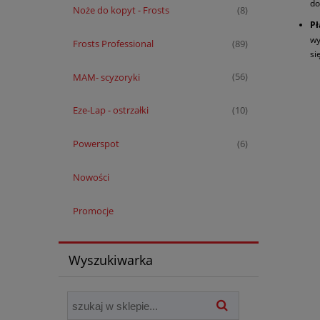
do
Noże do kopyt - Frosts
(8)
Pł
wy
Frosts Professional
(89)
si
MAM- scyzoryki
(56)
Eze-Lap - ostrzałki
(10)
Powerspot
(6)
Nowości
Promocje
Wyszukiwarka