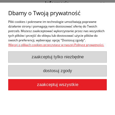
Informacje
Dbamy o Twoją prywatność
Użytkowanie sklepu oznacza zgodę na wykorzystywanie plików cookies.
Szczegółowe informacje w
Polityce prywatności
.
Pliki cookies i pokrewne im technologie umożliwiają poprawne
działanie strony i pomagają nam dostosować ofertę do Twoich
pokaż pełną wersję strony
potrzeb. Możesz zaakceptować wykorzystanie przez nas wszystkich
tych plików i przejść do sklepu lub dostosować użycie plików do
Sklep internetowy Shoper.pl
swoich preferencji, wybierając opcję "Dostosuj zgody".
Więcej o plikach cookies przeczytasz w naszej Polityce prywatności.
zaakceptuj tylko niezbędne
dostosuj zgody
zaakceptuj wszystkie