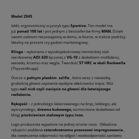
Model 2045
lekki, ergonomiczny scyzoryk typu
Sportive.
Ten model ma
już
ponad 100 lat
i jest jednym z bestsellerów firmy
MAM.
Dzięki
swoim zaletom niezastąpiony w domu, w biurze, w trakcie podróży.
Idealny na prezent czy gadżet marketingowy.
Klinga
– wykonana z wysokojakościowej niemieckiej stali
nierdzewnej
AISI 420
łączonej z
VG-10
z dodatkiem molibdenu,
wanadu, krzemu oraz węgla. Twardość
57 HRC w skali Rockwella
(ThyssenKrupp)
Ostrze o
pełnym płaskim
szlifie
, które wraz z niewielką
grubością głowni zapewnia wydajne właściwości tnące. Nóż
typu
nail nick
czyli nacięcie na głowni dla łatwiejszego
rozłożenia.
Rękojeść
– z jednolitego lakierowanego na brąz
,
lekkiego, ale
wytrzymałego,
drewna bukowego,
wzmocniona dodatkowo od
klingi
pierścieniem stalowym typu
inox.
Logo producenta wypalone na jednej stronie noża. Okładzina
rękojeści poddana
c
zterokrotnemu procesowi impregnowania
,
dla zwiększenia odporności na wilgoć i wodoodporność zarówno