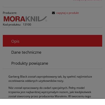
Producent:
zapytaj o produkt
Kod produktu:
13100
Opis
Dane techniczne
Produkty powiązane
Garberg Black został zaprojektowany tak, by spełnić najśmielsze
oczekiwania oddanych użytkowników noży.
Nóż został opracowany do zadań specjalnych. Pełny model
trzpienia jest najbardziej wytrzymałym nożem, jaki kiedykolwiek
został stworzony przez producenta Morakniv. W tworzeniu tego
modelu użyto najlepszych i najbardziej wytrzymałych materiałów w
każdej części noża, od uchwytu do ostrza. Ostrze posiada profil