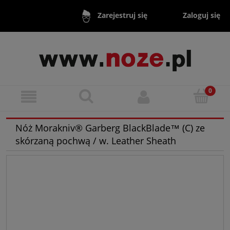
Zaloguj się
Zarejestruj się
Nóż Morakniv® Garberg BlackBlade™ (C) ze
skórzaną pochwą / w. Leather Sheath