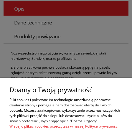
Opis
Dane techniczne
Produkty powiązane
Nóż wszechstronnego użycia wykonany ze szwedzkiej stali
nierdzewnej Sandvik, ostrze profilowane.
Zielona plastikowa pochwa posiada skórzaną pętlę na pasek,
rękojeść pokryta teksturowaną gumą dzięki czemu pewnie leży w
dłoni i nie wyślizguje się podczas pracy.
Nóż szczególnie lubiany przez myśliwych i wędkarzy oraz chętnie
Dbamy o Twoją prywatność
wykorzystywany przez miłośników aktywnego spędzania czasu.
Pliki cookies i pokrewne im technologie umożliwiają poprawne
działanie strony i pomagają nam dostosować ofertę do Twoich
potrzeb. Możesz zaakceptować wykorzystanie przez nas wszystkich
tych plików i przejść do sklepu lub dostosować użycie plików do
Zakupy
swoich preferencji, wybierając opcję "Dostosuj zgody".
Więcej o plikach cookies przeczytasz w naszej Polityce prywatności.