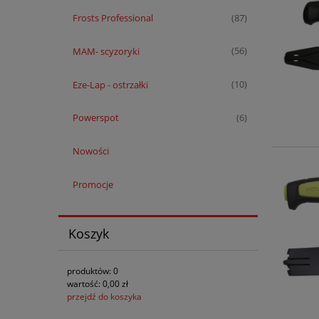
Frosts Professional
(87)
MAM- scyzoryki
(56)
Eze-Lap - ostrzałki
(10)
Powerspot
(6)
Nowości
Promocje
Koszyk
produktów:
0
wartość:
0,00 zł
przejdź do koszyka