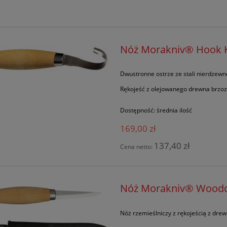
Nóż Morakniv® Hook K
Dwustronne ostrze ze stali nierdzewn
Rękojeść z olejowanego drewna brzo
Dostępność:
średnia ilość
169,00 zł
137,40 zł
Cena netto:
Nóż Morakniv® Woodca
Nóż rzemieślniczy z rękojeścią z dre