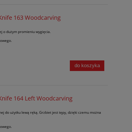
nife 163 Woodcarving
ej o dużym promieniu wygięcia.
zowego.
do koszyka
nife 164 Left Woodcarving
nej do użytku lewą ręką.
Grzbiet jest tępy
, dzięki czemu można
zowego.