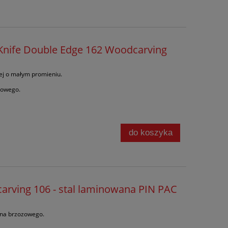
nife Double Edge 162 Woodcarving
ej o małym promieniu.
zowego.
do koszyka
rving 106 - stal laminowana PIN PAC
wna brzozowego.