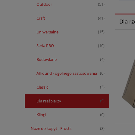
Outdoor
(51)
Craft
(41)
Dla rz
Uniwersalne
(15)
Seria PRO
(10)
Budowlane
(4)
Allround - ogólnego zastosowania
(0)
Classic
(3)
Dla rzeźbiarzy
(9)
Klingi
(0)
Noże do kopyt - Frosts
(8)