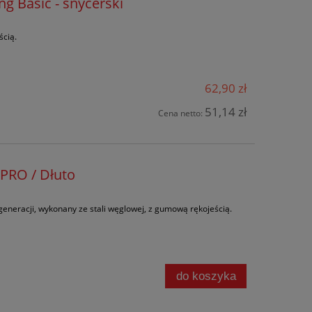
 Basic - snycerski
ścią.
62,90 zł
51,14 zł
Cena netto:
PRO / Dłuto
generacji, wykonany ze stali węglowej, z gumową rękojeścią.
do koszyka