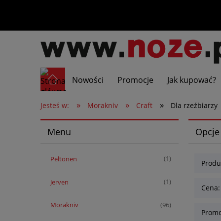
Nowości
Promocje
Jak kupować?
»
»
»
Jesteś w:
Morakniv
Craft
Dla rzeźbiarzy
Menu
Opcje
Peltonen
(1)
Produ
Jerven
(1)
Cena:
Morakniv
(96)
Promo