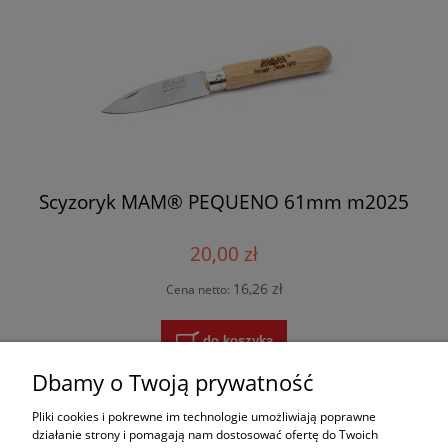
Scyzoryk MAM® PEQUENO 61mm m2025
20,00 zł
16,26 zł
Cena netto:
do koszyka
Dbamy o Twoją prywatność
Pliki cookies i pokrewne im technologie umożliwiają poprawne
«
1
2
3
4
5
6
»
działanie strony i pomagają nam dostosować ofertę do Twoich