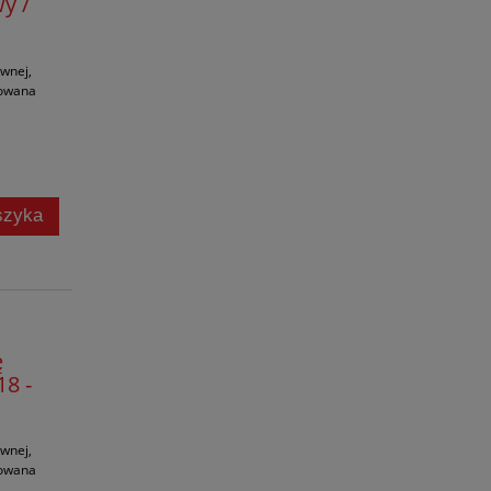
wy /
ewnej,
towana
szyka
ę
8 -
ewnej,
towana