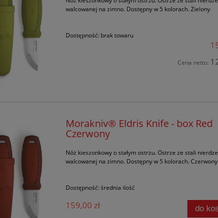
Nóż kieszonkowy o stałym ostrzu. Ostrze ze stali nierdz
walcowanej na zimno. Dostępny w 5 kolorach. Zielony
Dostępność:
brak towaru
15
12
Cena netto:
Morakniv® Eldris Knife - box Red
Czerwony
Nóż kieszonkowy o stałym ostrzu. Ostrze ze stali nierdz
walcowanej na zimno. Dostępny w 5 kolorach. Czerwony
Dostępność:
średnia ilość
159,00 zł
do ko