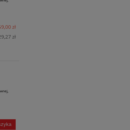
ewnej,
9,00 zł
9,27 zł
ewnej,
szyka