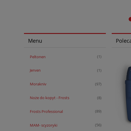
Menu
Polec
Peltonen
(1)
Jerven
(1)
Morakniv
(97)
Noże do kopyt - Frosts
(8)
Frosts Professional
(89)
MAM- scyzoryki
(56)