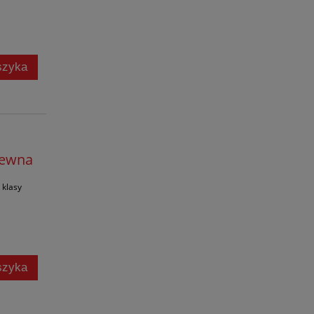
szyka
zewna
 klasy
szyka