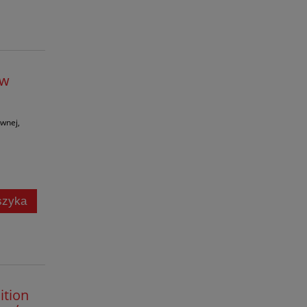
ow
ewnej,
szyka
ition