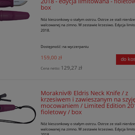
2018 - edycja limitowana - fioleto
box
Nóż kieszonkowy o stałym ostrzu. Ostrze ze stali nierdz
walcowanej na zimno. W zestawie krzesiwo. Edycja limi
2018.
Dostępność:
na wyczerpaniu
159,00 zł
do ko
129,27 zł
Cena netto:
Morakniv® Eldris Neck Knife / z
krzesiwem i zawieszanym na szyj
mocowaniem / Limited Edition 201
fioletowy / box
Nóż kieszonkowy o stałym ostrzu. Ostrze ze stali nierdz
walcowanej na zimno. W zestawie krzesiwo. Edycja limi
2018.