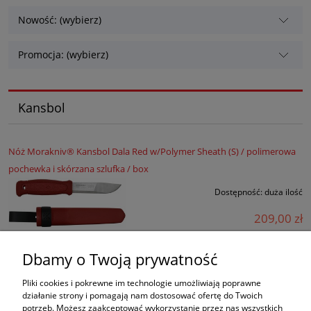
Nowość: (wybierz)
Promocja: (wybierz)
Kansbol
Nóż Morakniv® Kansbol Dala Red w/Polymer Sheath (S) / polimerowa
pochewka i skórzana szlufka / box
Dostępność:
duża ilość
209,00 zł
169,92 zł
Cena netto:
Dbamy o Twoją prywatność
do koszyka
Pliki cookies i pokrewne im technologie umożliwiają poprawne
działanie strony i pomagają nam dostosować ofertę do Twoich
potrzeb. Możesz zaakceptować wykorzystanie przez nas wszystkich