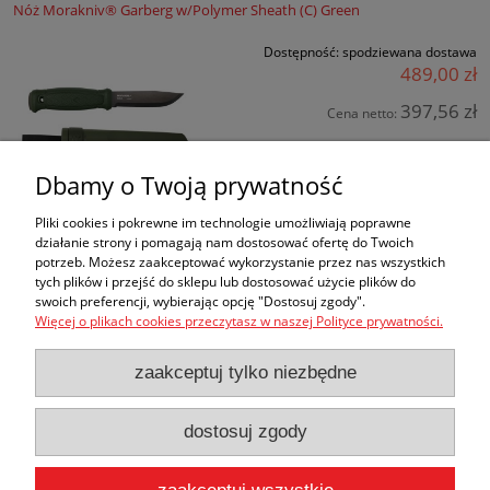
Nóż Morakniv® Garberg w/Polymer Sheath (C) Green
Dostępność:
spodziewana dostawa
489,00 zł
397,56 zł
Cena netto:
Dbamy o Twoją prywatność
Pliki cookies i pokrewne im technologie umożliwiają poprawne
działanie strony i pomagają nam dostosować ofertę do Twoich
potrzeb. Możesz zaakceptować wykorzystanie przez nas wszystkich
tych plików i przejść do sklepu lub dostosować użycie plików do
Zakupy
swoich preferencji, wybierając opcję "Dostosuj zgody".
Więcej o plikach cookies przeczytasz w naszej Polityce prywatności.
Pomoc
zaakceptuj tylko niezbędne
Moje konto
dostosuj zgody
Informacje