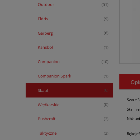
Outdoor
(51)
Eldris
(9)
Garberg
(6)
Kansbol
(1)
Companion
(10)
Companion Spark
(1)
Opi
Skaut
(6)
Scout 
Wędkarskie
(0)
Stal ni
Nóż uni
Bushcraft
(2)
Taktyczne
(3)
Rękojeś