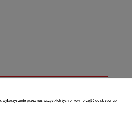
Informacje
O nas
wykorzystanie przez nas wszystkich tych plików i przejść do sklepu lub
Kontakt
Linki
Paczkomaty InPost
olityce prywatności
.