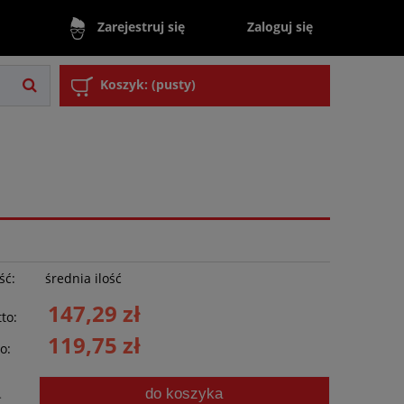
Zaloguj się
Zarejestruj się
Koszyk:
(pusty)
ść:
średnia ilość
147,29 zł
to:
119,75 zł
o:
do koszyka
.