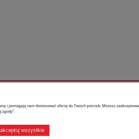
Moje konto
ać?
Logowanie
trony i pomagają nam dostosować ofertę do Twoich potrzeb. Możesz zaakceptować 
j zgody".
ania
Moje zamówienia
rywatności
Przechowalnia
n zakupów
Ustawienia konta
akceptuj wszystkie
 oznacza zgodę na wykorzystywanie plików cookies. Szczegółowe informacje w
P