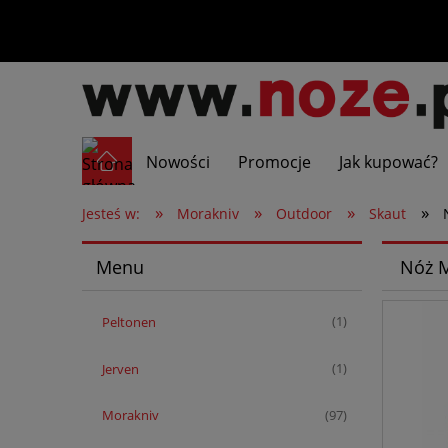
Nowości
Promocje
Jak kupować?
»
»
»
»
Jesteś w:
Morakniv
Outdoor
Skaut
Menu
Nóż M
Peltonen
(1)
Jerven
(1)
Morakniv
(97)