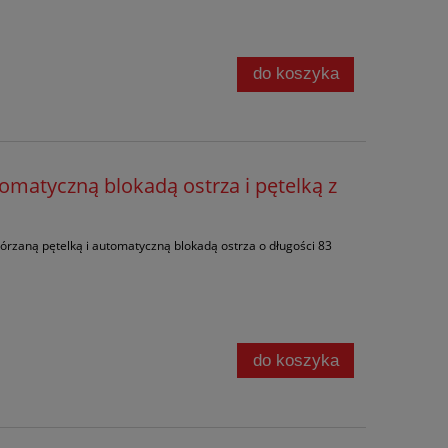
do koszyka
matyczną blokadą ostrza i pętelką z
kórzaną pętelką i automatyczną blokadą ostrza o długości 83
do koszyka