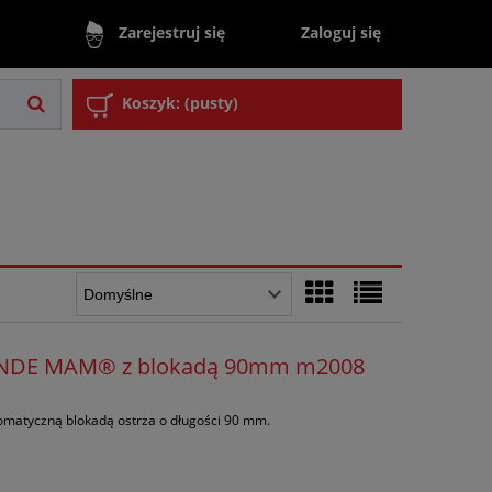
Zaloguj się
Zarejestruj się
Koszyk:
(pusty)
NDE MAM® z blokadą 90mm m2008
tomatyczną blokadą ostrza o długości 90 mm.