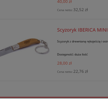
40,00 zł
32,52 zł
Cena netto:
Scyzoryk IBERICA MINI
Scyzoryk z drewnianą rękojeścią i os
Dostępność:
duża ilość
28,00 zł
22,76 zł
Cena netto:
Moje konto