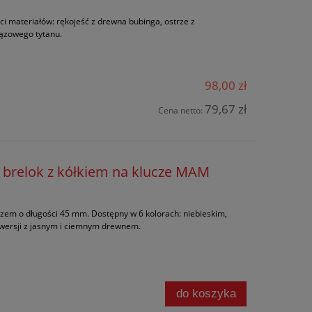
ci materiałów: rękojeść z drewna bubinga, ostrze z
ązowego tytanu.
98,00 zł
79,67 zł
Cena netto:
brelok z kółkiem na klucze MAM
trzem o długości 45 mm. Dostępny w 6 kolorach: niebieskim,
 wersji z jasnym i ciemnym drewnem.
do koszyka