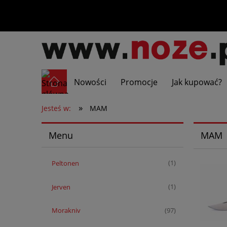
Nowości
Promocje
Jak kupować?
»
Jesteś w:
MAM
Menu
MAM
Peltonen
(1)
Jerven
(1)
Morakniv
(97)