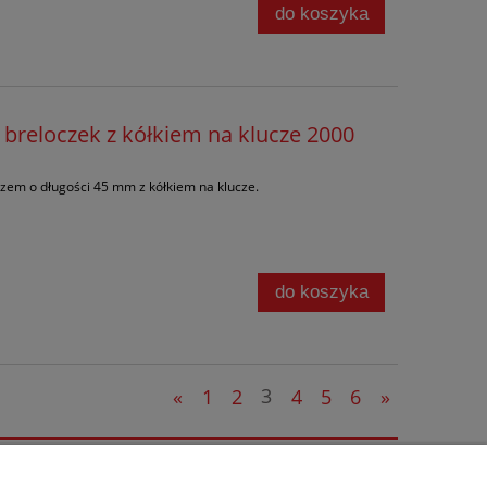
do koszyka
 breloczek z kółkiem na klucze 2000
trzem o długości 45 mm z kółkiem na klucze.
do koszyka
«
1
2
3
4
5
6
»
Informacje