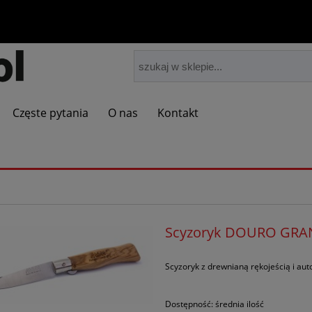
Częste pytania
O nas
Kontakt
Scyzoryk DOURO GRA
Scyzoryk z drewnianą rękojeścią i au
Dostępność:
średnia ilość