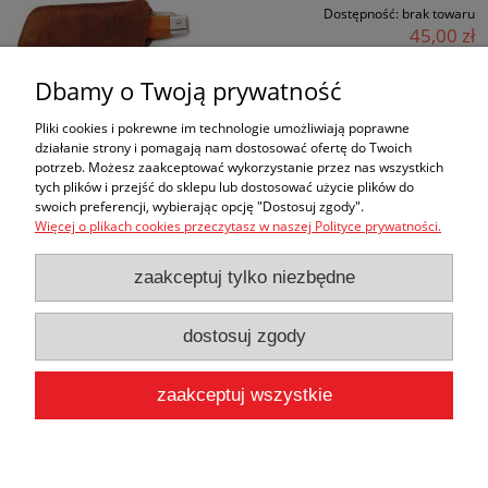
Dostępność:
brak towaru
45,00 zł
36,59 zł
Cena netto:
Dbamy o Twoją prywatność
Pliki cookies i pokrewne im technologie umożliwiają poprawne
«
1
2
3
4
5
6
»
działanie strony i pomagają nam dostosować ofertę do Twoich
potrzeb. Możesz zaakceptować wykorzystanie przez nas wszystkich
tych plików i przejść do sklepu lub dostosować użycie plików do
Zakupy
swoich preferencji, wybierając opcję "Dostosuj zgody".
Więcej o plikach cookies przeczytasz w naszej Polityce prywatności.
Pomoc
zaakceptuj tylko niezbędne
Moje konto
dostosuj zgody
Informacje
zaakceptuj wszystkie
Użytkowanie sklepu oznacza zgodę na wykorzystywanie plików cookies.
Szczegółowe informacje w
Polityce prywatności
.
pokaż pełną wersję strony