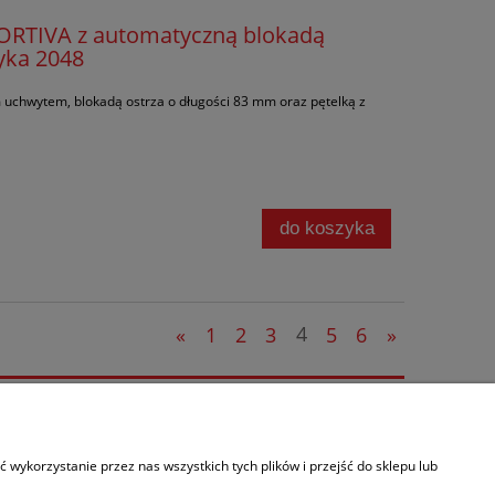
RTIVA z automatyczną blokadą
myka 2048
 uchwytem, blokadą ostrza o długości 83 mm oraz pętelką z
do koszyka
«
1
2
3
4
5
6
»
Informacje
O nas
wykorzystanie przez nas wszystkich tych plików i przejść do sklepu lub
Kontakt