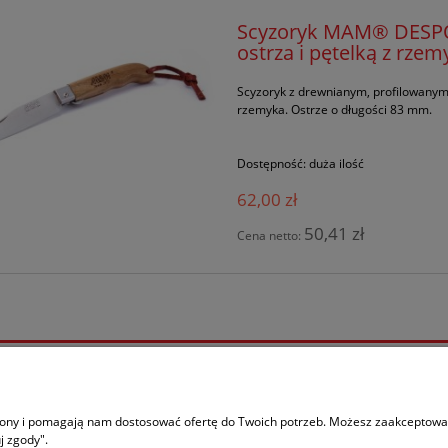
Scyzoryk MAM® DESPO
ostrza i pętelką z rze
Scyzoryk z drewnianym, profilowanym
rzemyka. Ostrze o długości 83 mm.
Dostępność:
duża ilość
62,00 zł
50,41 zł
Cena netto:
Moje konto
ać?
Logowanie
trony i pomagają nam dostosować ofertę do Twoich potrzeb. Możesz zaakceptować 
j zgody".
ania
Moje zamówienia