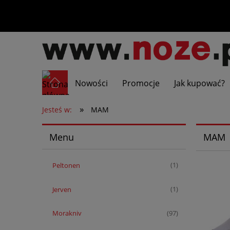
Nowości
Promocje
Jak kupować?
»
Jesteś w:
MAM
Menu
MAM
Peltonen
(1)
Jerven
(1)
Morakniv
(97)